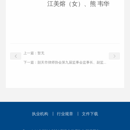
江美熔
（女）
、熊
韦华
上一篇：
暂无
下一篇：
韶关市律师协会第九届监事会监事长、副监...
执业机构
丨
行业规章
丨
文件下载