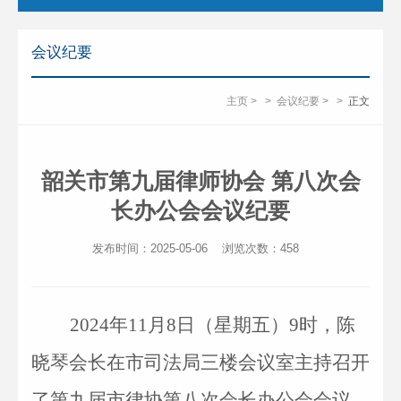
会议纪要
主页
>
>
会议纪要
>
>
正文
韶关市第九届律师协会 第八次会
长办公会会议纪要
发布时间：2025-05-06
浏览次数：
458
20
24
年
11
月
8
日
（星期五）
9时
，
陈
晓琴
会长在市司法局
三
楼会议室主持召开
了第
九
届
市律协第八
次会长办公会会议
，