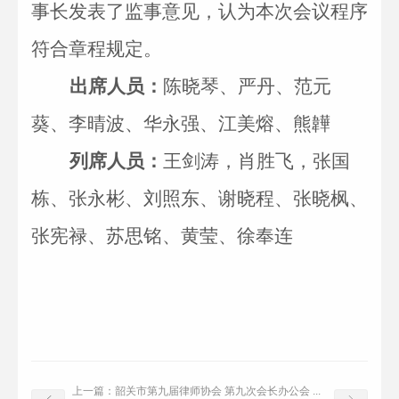
事长发表了监事意见，认为本次会议程序
符合章程规定
。
出席人员：
陈晓琴、严丹、范元
葵、李晴波、华永强、江美熔、熊韡
列席人员：
王剑涛，肖胜飞，张国
栋、张永彬、刘照东、谢晓程、张晓枫、
张宪禄、苏思铭、黄莹、徐奉连
上一篇：
韶关市第九届律师协会 第九次会长办公会 ...