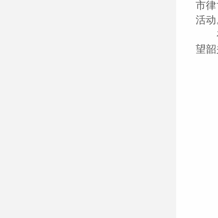
市律
活动
望韶