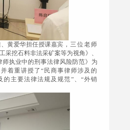
雄
、
黄爱华
担任授课嘉宾
，三位老师
工采挖石料非法采矿案等为视角》
、
律师执业中的刑事法律风险防范》
为
，并着重讲授了
“民商事律师涉及的
及的主要法律法规及规范”、“外销