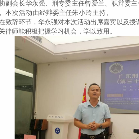
协副会长华永强、
刑专委主任曾爱兰、
职辩委主
。
本次
活动由
经辩委
主任
朱小玲
主持。
在致辞环节，华永强对
本次活动出席嘉宾以及授
关律师能积极把握学习机会，学以致用。