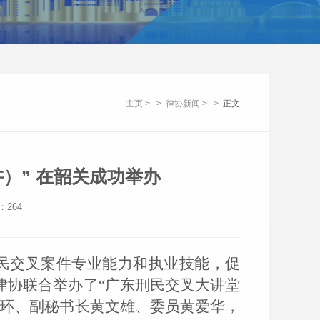
主页
>
>
律协新闻
>
>
正文
” 在韶关成功举办​
：
264
民交叉案件
专业能力
和执业技能，促
律协
联合
举办
了
“广东刑民交叉大讲堂
环
、
副秘书长黄文雄
、
委员
黄爱华
，