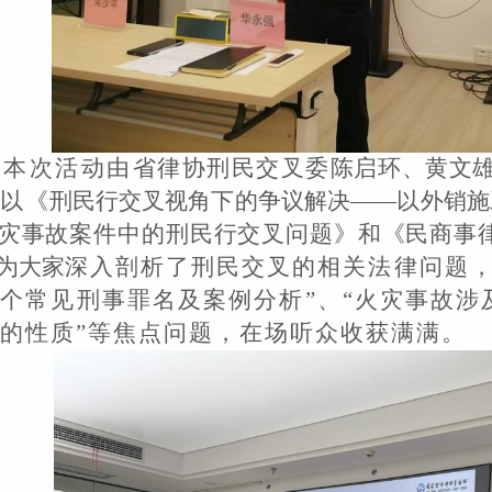
本次活动由
省律协
刑民交叉委
陈启环
、
黄文
别以
《刑民行交叉视角下的争议解决
——以外销施
灾事故案件中的刑民行交叉问题》
和
《民商事
为大家
深入剖析了刑民交叉的相关法律问题
个常见刑事罪名及案例分析”、“火灾事故涉
的性质”等焦点问题，在场听众收获满满。