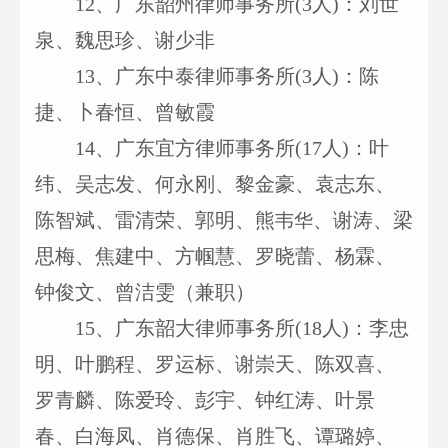
12
、广东韶州律师事务所(3人)：刘世
泉、魏思珍、谢少非
13
、广东中泰律师事务所(3人)：陈
捷、卜春恒、曾敏霞
14
、广东宜方律师事务所(17人)：叶
纬、吴志发、何永刚、黎金豪、袁志东、
陈智斌、雷清荣、郭明、熊
、谢涛、梁
韦华
思梅、焦建中、方帼慧、罗晓蕾、杨霖、
钟俊文、曾洁雯（兼职）
15
、广东韶大律师事务所(18人)：李忠
明、叶鹏程、罗运标、谢崇天、陈双喜、
罗青麟、陈爱玲、彭宇、钟红涛、叶景
春、白海凤、肖德保、肖胜飞、谭璐婷、