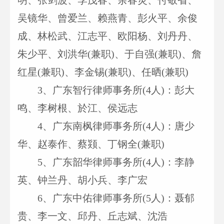
明、张剑波、李茂春、余春灵、付敬省、
吴镜华、曾爱兰、赖燕青、彭火平、余俊
成、林松武、江志平、欧阳杨、刘丹丹、
朱少平、刘洪华(兼职)、于自强(兼职)、詹
红星(兼职)、李金锡(兼职)、任晒(兼职)
3
、广东智行律师事务所
(4
人)：彭大
鸣、李树根、於江、侯远志
4
、广东南枫律师事务所
(4
人)：唐少
华、赵泰作、蔡颎、丁钢全(兼职)
5
、广东韶华律师事务所
(4
人)：李静
英、钟兰丹、胡小兵、李广宏
6
、广东中佑律师事务所
(5
人)：聂郁
贵、李一文、邱丹、丘志斌、沈浩