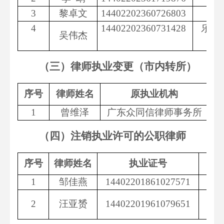
3
黎卓文
14402202360726803
4
14402202360731428
乐昌
吴伟杰
（三）律师执业变更（市内转所）
序号
律师姓名
原执业机构
1
曾维泽
广东众同信律师事务所
（四）注销执业许可的公职律师
序号
律师姓名
执业证号
1
邹佳燕
14402201861027571
乳
国
2
汪亚赟
14402201961079651