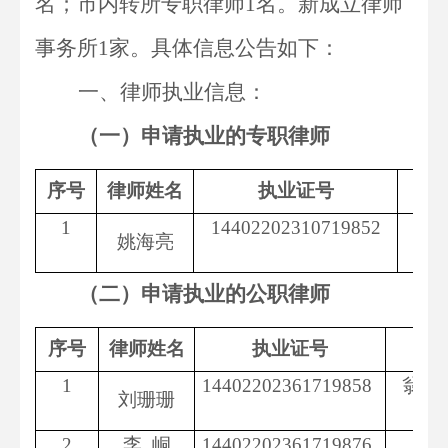
名；市内转所专职律师1名。新成立律师
事务所1家。具体信息公告如下：
一、律师执业信息：
（一）申请执业的专职律师
序号
律师姓名
执业证号
1
14402202310719852
广
姚海亮
（二）申请执业的公职律师
序号
律师姓名
执业证号
1
14402202361719858
翁源
刘珊珊
2
李
峒
14402202361719876